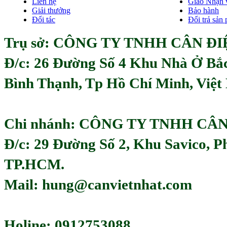
Liên hệ
Giao Nhận 
Giải thưởng
Bảo hành
Đối tác
Đổi trả sản
Trụ sở: CÔNG TY TNHH CÂN ĐIỆ
Đ/c:
26 Đường Số 4 Khu Nhà Ở Bắ
Bình Thạnh, Tp Hồ Chí Minh, Việ
Chi nhánh: CÔNG TY TNHH CÂ
Đ/c: 29 Đường Số 2, Khu Savico, 
TP.HCM.
Mail: hung@canvietnhat.com
Holine: 0912753088