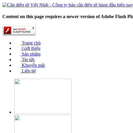
Content on this page requires a newer version of Adobe Flash Pl
Trang chủ
Giới thiệu
Sản phẩm
Tin tức
Khuyến mãi
Liên hệ