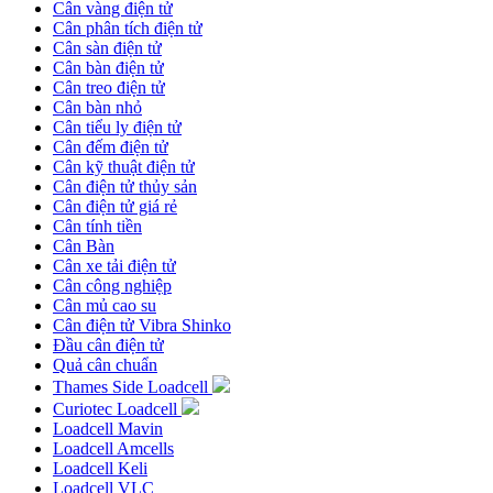
Cân vàng điện tử
Cân phân tích điện tử
Cân sàn điện tử
Cân bàn điện tử
Cân treo điện tử
Cân bàn nhỏ
Cân tiểu ly điện tử
Cân đếm điện tử
Cân kỹ thuật điện tử
Cân điện tử thủy sản
Cân điện tử giá rẻ
Cân tính tiền
Cân Bàn
Cân xe tải điện tử
Cân công nghiệp
Cân mủ cao su
Cân điện tử Vibra Shinko
Đầu cân điện tử
Quả cân chuẩn
Thames Side Loadcell
Curiotec Loadcell
Loadcell Mavin
Loadcell Amcells
Loadcell Keli
Loadcell VLC