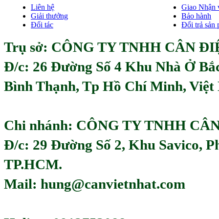
Liên hệ
Giao Nhận 
Giải thưởng
Bảo hành
Đối tác
Đổi trả sản
Trụ sở: CÔNG TY TNHH CÂN ĐIỆ
Đ/c:
26 Đường Số 4 Khu Nhà Ở Bắ
Bình Thạnh, Tp Hồ Chí Minh, Việ
Chi nhánh: CÔNG TY TNHH CÂ
Đ/c: 29 Đường Số 2, Khu Savico, 
TP.HCM.
Mail: hung@canvietnhat.com