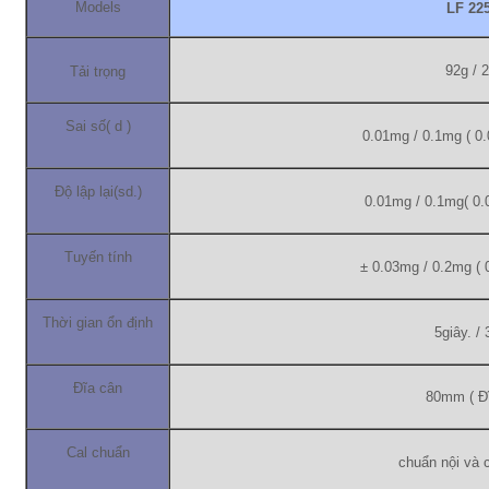
Models
LF 22
92g / 
Tải trọng
Sai số( d )
0.01mg / 0.1mg ( 0.
Độ lập lại(sd.)
0.01mg / 0.1mg( 0.
Tuyến tính
± 0.03mg / 0.2mg ( 
Thời gian ổn định
5giây. / 
Đĩa cân
80mm ( Đĩ
Cal chuẩn
chuẩn nội và 