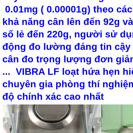
0.01mg ( 0.00001g) theo cách 
khả năng cân lên đến 92g và 
số lẻ đến 220g, người sử dụ
động đo lường đáng tin cậy 
cân đo trọng lượng đơn giản, 
... VIBRA LF loạt hứa hẹn hiệ
chuyên gia phòng thí nghiệm
độ chính xác cao nhất