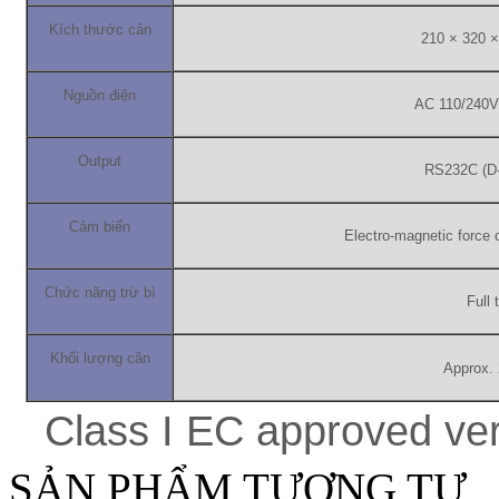
Kích thước cân
210 × 320 
Nguồn điện
AC 110/240V
Output
RS232C (D-
Cảm biến
Electro-magnetic force
Chức năng trừ bì
Full 
Khối lượng cân
Approx. 
Class I EC approved ve
SẢN PHẨM TƯƠNG TỰ