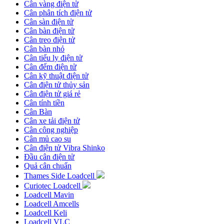
Cân vàng điện tử
Cân phân tích điện tử
Cân sàn điện tử
Cân bàn điện tử
Cân treo điện tử
Cân bàn nhỏ
Cân tiểu ly điện tử
Cân đếm điện tử
Cân kỹ thuật điện tử
Cân điện tử thủy sản
Cân điện tử giá rẻ
Cân tính tiền
Cân Bàn
Cân xe tải điện tử
Cân công nghiệp
Cân mủ cao su
Cân điện tử Vibra Shinko
Đầu cân điện tử
Quả cân chuẩn
Thames Side Loadcell
Curiotec Loadcell
Loadcell Mavin
Loadcell Amcells
Loadcell Keli
Loadcell VLC