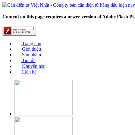
Content on this page requires a newer version of Adobe Flash Pl
Trang chủ
Giới thiệu
Sản phẩm
Tin tức
Khuyến mãi
Liên hệ