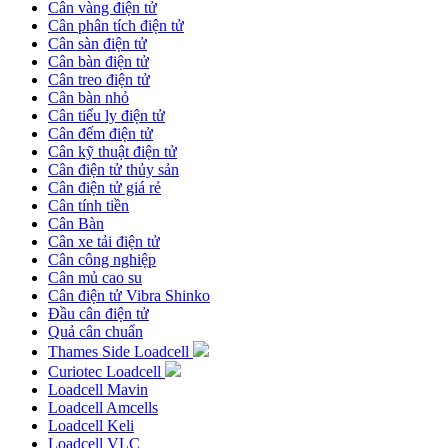
Cân vàng điện tử
Cân phân tích điện tử
Cân sàn điện tử
Cân bàn điện tử
Cân treo điện tử
Cân bàn nhỏ
Cân tiểu ly điện tử
Cân đếm điện tử
Cân kỹ thuật điện tử
Cân điện tử thủy sản
Cân điện tử giá rẻ
Cân tính tiền
Cân Bàn
Cân xe tải điện tử
Cân công nghiệp
Cân mủ cao su
Cân điện tử Vibra Shinko
Đầu cân điện tử
Quả cân chuẩn
Thames Side Loadcell
Curiotec Loadcell
Loadcell Mavin
Loadcell Amcells
Loadcell Keli
Loadcell VLC