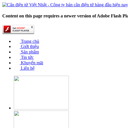
Content on this page requires a newer version of Adobe Flash Pl
Trang chủ
Giới thiệu
Sản phẩm
Tin tức
Khuyến mãi
Liên hệ