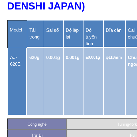
DENSHI JAPAN)
Model
Tải
Sai số
Độ lập
Độ
Đĩa cân
Cal
trọng
lại
tuyến
chuâ
tính
AJ-
620g
0.001g
0.001g
±0.001g
φ118mm
Chu
620E
ngo
Công nghệ
Tuning-for
Trừ Bì
Full