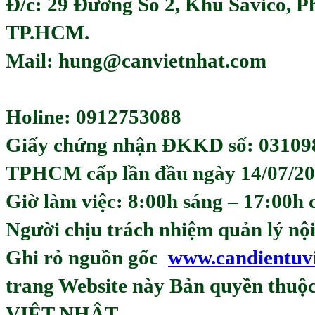
Đ/c: 29 Đường Số 2, Khu Savico, 
TP.HCM.
Mail: hung@canvietnhat.com
Holine: 0912753088
Giấy chứng nhận ĐKKD số: 03109
TPHCM cấp lần đầu ngày 14/07/20
Giờ làm việc: 8:00h sáng – 17:00h 
Người chịu trách nhiệm quản lý
Ghi rỏ nguồn gốc
www.candientuv
trang Website này Bản quyền th
VIỆT NHẬT