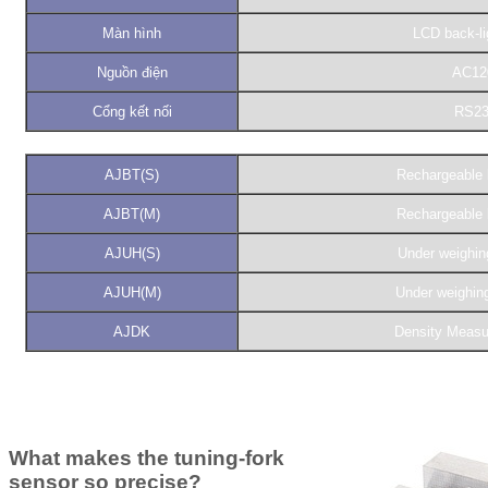
Màn hình
LCD back-li
Nguồn điện
AC12
Cổng kết nối
RS23
AJBT(S)
Rechargeable 
AJBT(M)
Rechargeable 
AJUH(S)
Under weighin
AJUH(M)
Under weighin
AJDK
Density Measu
What makes the tuning-fork
sensor so precise?