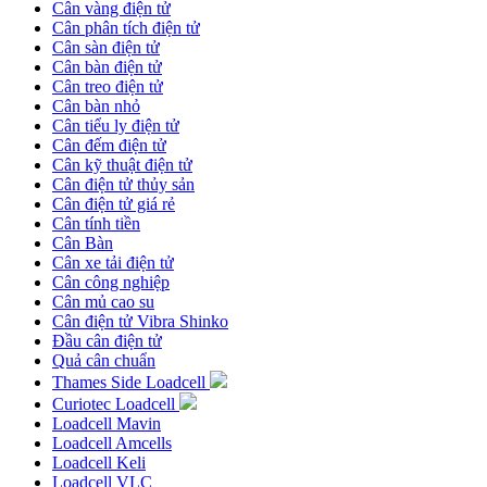
Cân vàng điện tử
Cân phân tích điện tử
Cân sàn điện tử
Cân bàn điện tử
Cân treo điện tử
Cân bàn nhỏ
Cân tiểu ly điện tử
Cân đếm điện tử
Cân kỹ thuật điện tử
Cân điện tử thủy sản
Cân điện tử giá rẻ
Cân tính tiền
Cân Bàn
Cân xe tải điện tử
Cân công nghiệp
Cân mủ cao su
Cân điện tử Vibra Shinko
Đầu cân điện tử
Quả cân chuẩn
Thames Side Loadcell
Curiotec Loadcell
Loadcell Mavin
Loadcell Amcells
Loadcell Keli
Loadcell VLC