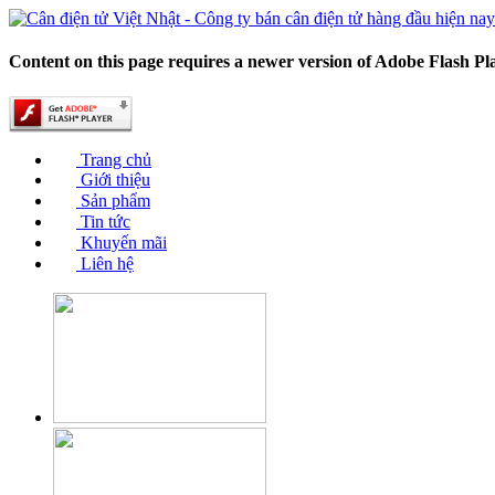
Content on this page requires a newer version of Adobe Flash Pl
Trang chủ
Giới thiệu
Sản phẩm
Tin tức
Khuyến mãi
Liên hệ