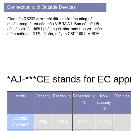
Connection with Outside Devices
Giao tiếp RS232 được cài đặt như là tính năng tiêu
chuẩn trong tất cả các mẫu VIBRA AJ. Bạn có thể kết
nối cân với ác thiết bị bên ngoài như máy tính với phần
mềm miễn phí RTS có sẵn, máy in CSP-160 II VIBRA
.
*AJ-***CE stands for EC app
Model
Capacity
Readability
Repeatability
Non-
Pan size
*1
Libearity
*2
AJ-220E
220g
0.001g
0.001g
±0.001g
AJ-220CE