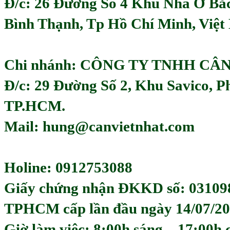
Đ/c:
26 Đường Số 4 Khu Nhà Ở Bắ
Bình Thạnh, Tp Hồ Chí Minh, Việ
Chi nhánh: CÔNG TY TNHH CÂ
Đ/c: 29 Đường Số 2, Khu Savico, 
TP.HCM.
Mail: hung@canvietnhat.com
Holine: 0912753088
Giấy chứng nhận ĐKKD số: 03109
TPHCM cấp lần đầu ngày 14/07/20
Giờ làm việc: 8:00h sáng – 17:00h 