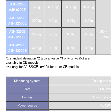
AJH-620E
620g
0.001g
0.001g
±0.002g
AJH-620CE
AJH-2200E
2200g
0.01g
0.01g
±0.01g
AJH-2200CE
AJH-3200E
180 ×
3200g
0.01g
0.01g
±0.01g
AJH-3200CE
160mm
AJH-4200E
4200g
0.01g
0.01g
±0.01g
AJH-4200CE
*1 standard deviation *2 typical value *3 only g, kg &ct are
available in CE models.
e=d only for AJ-820CE. e=10d for other CE models
Measuring system
Tuning-fork 
Tare
Full we
Display
LCD with back-l
Power source
AC120/