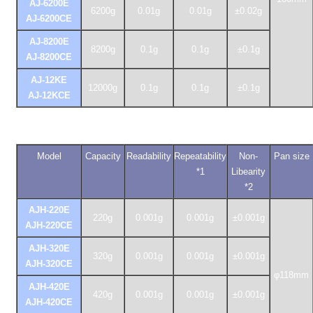
AJ-6200E
6200g
0.01g
0.01g
±0.02g
AJ-6200CE
AJ-8200E
8200g
0.1g
0.1g
±0.1g
AJ-8200CE
AJ-12KE
12000g
0.1g
0.1g
±0.1g
AJ-12KCE
Model
Capacity
Readability
Repeatability
Non-
Pan size
*1
Libearity
*2
AJH-220E
220g
0.001g
0.001g
±0.001g
AJH-220CE
AJH-320E
320g
0.001g
0.001g
±0.001g
AJH-320CE
φ118mm
AJH-420E
420g
0.001g
0.001g
±0.001g
AJH-420CE