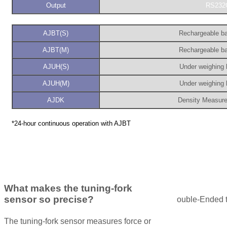
Output
RS232C
AJBT(S)
Rechargeable ba
AJBT(M)
Rechargeable ba
AJUH(S)
Under weighing 
AJUH(M)
Under weighing 
AJDK
Density Measure
*24-hour continuous operation with AJBT
What makes the tuning-fork
sensor so precise?
ouble-Ended t
The tuning-fork sensor measures force or