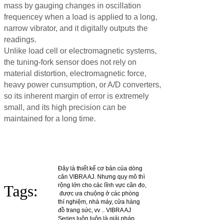
mass by gauging changes in oscillation
frequencey when a load is applied to a long,
narrow vibrator, and it digitally outputs the
readings.
Unlike load cell or electromagnetic systems,
the tuning-fork sensor does not rely on
material distortion, electromagnetic force,
heavy power cunsumption, or A/D converters,
so its inherent margin of error is extremely
small, and its high precision can be
maintained for a long time.
Đây là thiết kế cơ bản của dòng
cân VIBRA AJ. Nhưng quy mô thì
rộng lớn cho các lĩnh vực cân đo,
Tags:
được ưa chuộng ở các phòng
thí nghiệm, nhà máy, cửa hàng
đồ trang sức, vv .. VIBRA AJ
Series luôn luôn là giải pháp