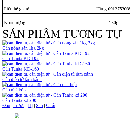
Liên hệ giá tốt
Hùng 091275308
Khối lượng
530g
SẢN PHẨM TƯƠNG TỰ
Cân nông sản 1kg 2kg
Cân Tanita KD 192
Cân Tanita KD-160
Cân điện tử làm bánh
Cân nhà bếp
Cân Tanita kd 200
Đầu
|
Trước
|
[1]
|
Sau
|
Cuối