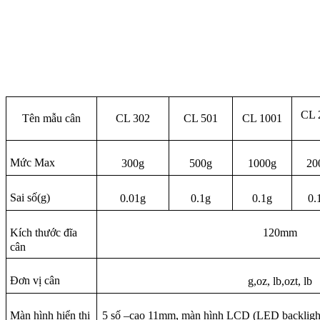
CL 
Tên mẫu cân
CL 302
CL 501
CL 1001
Mức Max
300g
500g
1000g
20
Sai số(g)
0.01g
0.1g
0.1g
0.
Kích thước đĩa
120mm
cân
Đơn vị cân
g,oz, lb,ozt, lb
Màn hình hiển thị
5 số –cao 11mm, màn hình LCD (LED backlight)