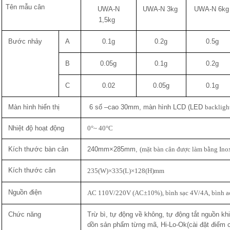
Tên mẫu cân
UWA-N
UWA-N 3kg
UWA-N 6kg
1,5kg
Bước nhảy
A
0.1g
0.2g
0.5g
B
0.05g
0.1g
0.2g
C
0.02
0.05g
0.1g
Màn hình hiển thị
6 số –cao 30mm, màn hình LCD (LED
backligh
Nhiệt độ̣ hoạt động
0°~ 40°C
Kích thước bàn cân
240mm×285mm,
(mặt bàn cân được làm bằng Ino
Kích thước cân
235(W)×335(L)×128(H)mm
Nguồn điện
AC 110V/220V (AC±10%), bình sạc 4V/4A, bình ac
Chức năng
Trừ bì, tự động về không, tự động tắt nguồn k
dồn sản phẩm từng mã, Hi-Lo-Ok(cài đặt điểm ca