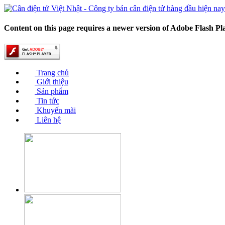
Content on this page requires a newer version of Adobe Flash Pl
Trang chủ
Giới thiệu
Sản phẩm
Tin tức
Khuyến mãi
Liên hệ