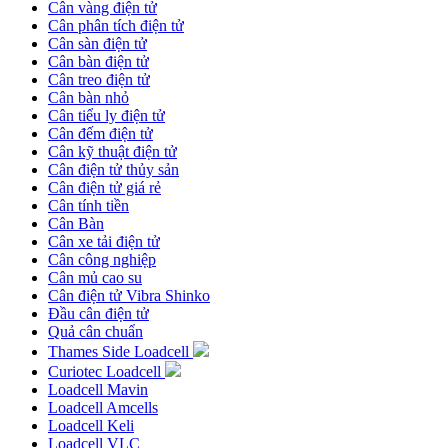
Cân vàng điện tử
Cân phân tích điện tử
Cân sàn điện tử
Cân bàn điện tử
Cân treo điện tử
Cân bàn nhỏ
Cân tiểu ly điện tử
Cân đếm điện tử
Cân kỹ thuật điện tử
Cân điện tử thủy sản
Cân điện tử giá rẻ
Cân tính tiền
Cân Bàn
Cân xe tải điện tử
Cân công nghiệp
Cân mủ cao su
Cân điện tử Vibra Shinko
Đầu cân điện tử
Quả cân chuẩn
Thames Side Loadcell
Curiotec Loadcell
Loadcell Mavin
Loadcell Amcells
Loadcell Keli
Loadcell VLC